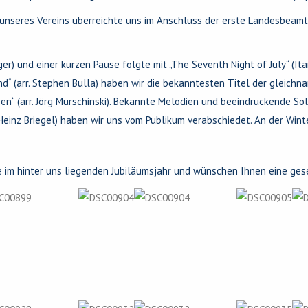
unseres Vereins überreichte uns im Anschluss der erste Landesbeam
r) und einer kurzen Pause folgte mit „The Seventh Night of July“ (It
d“ (arr. Stephen Bulla) haben wir die bekanntesten Titel der gleichn
en“ (arr. Jörg Murschinski). Bekannte Melodien und beeindruckende So
rr. Heinz Briegel) haben wir uns vom Publikum verabschiedet. An der W
e im hinter uns liegenden Jubiläumsjahr und wünschen Ihnen eine ge