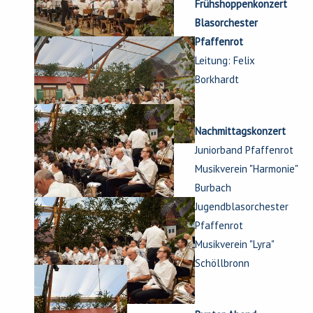
Frühshoppenkonzert
Blasorchester
Pfaffenrot
Leitung: Felix
Borkhardt
Nachmittagskonzert
Juniorband Pfaffenrot
Musikverein "Harmonie"
Burbach
Jugendblasorchester
Pfaffenrot
Musikverein "Lyra"
Schöllbronn